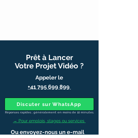
Genève et au-delà
Des centaines de vidéos haut-de gamme
livrées partout à travers la Suisse
Notés 5 étoiles sur Google par des dizaines
de clients satisfaits
Prêt à Lancer
Votre Projet Vidéo ?
Appeler le
+41 795 699 899
Discuter sur WhatsApp
Réponses rapides ; généralement en moins de 10 minutes.
→ Pour emplois, stages ou services
Ou envoyez-nous un e-mail