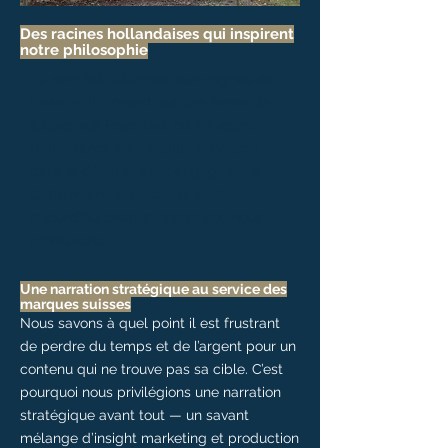
Des racines hollandaises qui inspirent
notre philosophie
Le nom fait référence aux origines de
Pieter — il a grandi sur une ferme de
tulipes aux Pays-Bas, où il a appris
l’importance de travailler avec soin,
dans le détail et avec engagement.
Cette même philosophie guide
aujourd’hui chaque image que nous
produisons.
Une narration stratégique au service des
marques suisses
Nous savons à quel point il est frustrant
de perdre du temps et de l’argent pour un
contenu qui ne trouve pas sa cible. C’est
pourquoi nous privilégions une narration
stratégique avant tout — un savant
mélange d’insight marketing et production