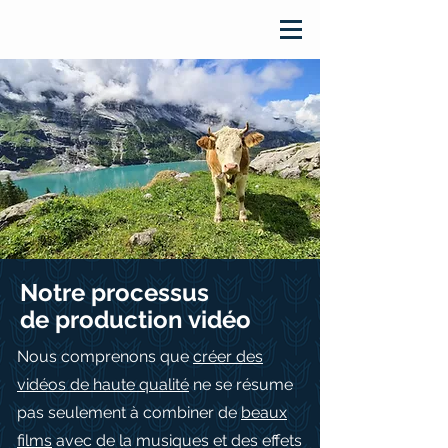
Notre processus
de production vidéo
Nous comprenons que
créer des
vidéos de haute qualité
ne se résume
pas seulement à combiner de
beaux
films
avec de la musiques et des effets