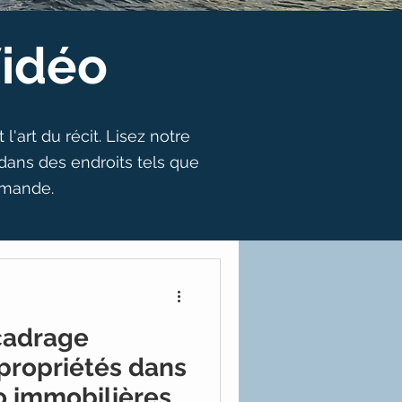
Vidéo
'art du récit. Lisez notre
dans des endroits tels que
omande.
cadrage
propriétés dans
éo immobilières