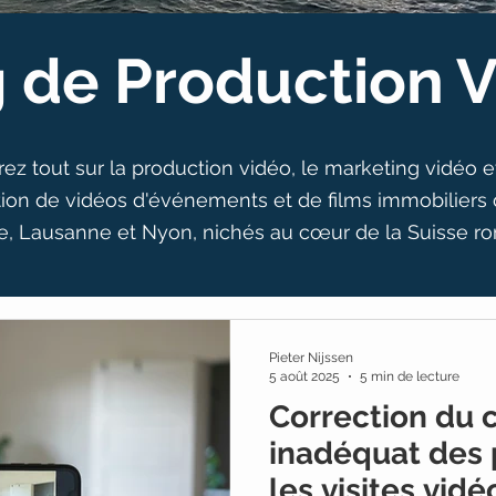
 de Production 
z tout sur la production vidéo, le marketing vidéo et l
tion de vidéos d'événements et de films immobiliers 
, Lausanne et Nyon, nichés au cœur de la Suisse r
Pieter Nijssen
5 août 2025
5 min de lecture
Correction du 
inadéquat des 
les visites vid