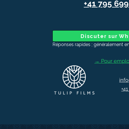
+41 795 69
Discuter sur W
Réponses rapides ; généralement en
→ Pour emploi
info
+4