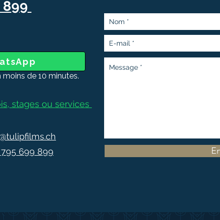
9 899
hatsApp
 moins de 10 minutes.
s, stages ou services
@tulipfilms.ch
En
1 795 699 899