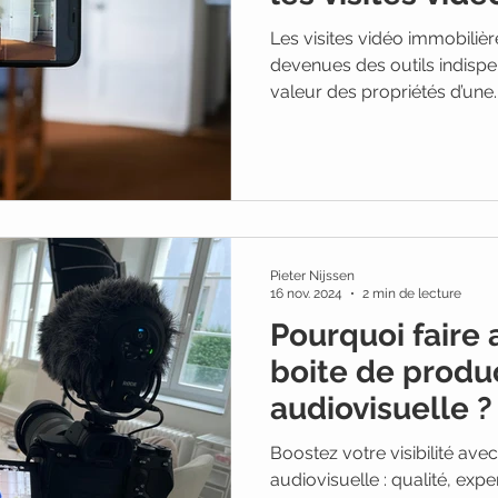
Les visites vidéo immobilières
devenues des outils indisp
valeur des propriétés d’une..
Pieter Nijssen
16 nov. 2024
2 min de lecture
Pourquoi faire 
boite de produ
audiovisuelle ?
Boostez votre visibilité ave
audiovisuelle : qualité, expe