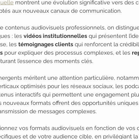
suelle
 montrent une évolution significative vers des 
ptés aux nouveaux canaux de communication.
de contenus audiovisuels professionnels, on distingue
ues : les 
vidéos institutionnelles
 qui présentent l’ide
se, les 
témoignages clients
 qui renforcent la crédibili
es
 pour expliquer des processus complexes, et les 
re
pturant l’essence des moments clés.
ergents méritent une attention particulière, notamm
erticaux optimisés pour les réseaux sociaux, les podc
ntenus interactifs qui permettent une engagement plu
s nouveaux formats offrent des opportunités uniques
 transmission de messages complexes.
tionnez vos formats audiovisuels en fonction de vos o
fiques et de votre audience cible, en privilégiant la 