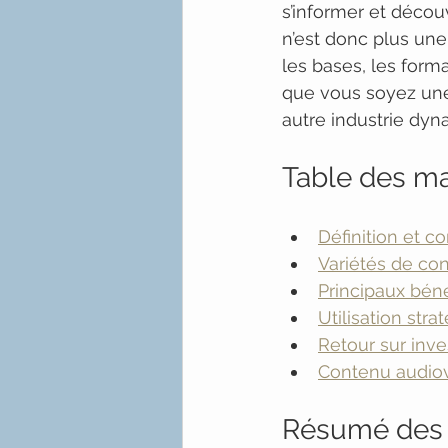
s’informer et déco
n’est donc plus un
les bases, les forma
que vous soyez une
autre industrie dyn
Table des ma
Définition et c
Variétés de co
Principaux bén
Utilisation str
Retour sur inve
Contenu audiov
Résumé des 