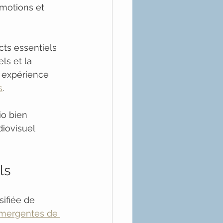
émotions et 
ts essentiels 
ls et la 
 expérience 
s
.
io bien 
iovisuel 
ls
sifiée de 
mergentes de 