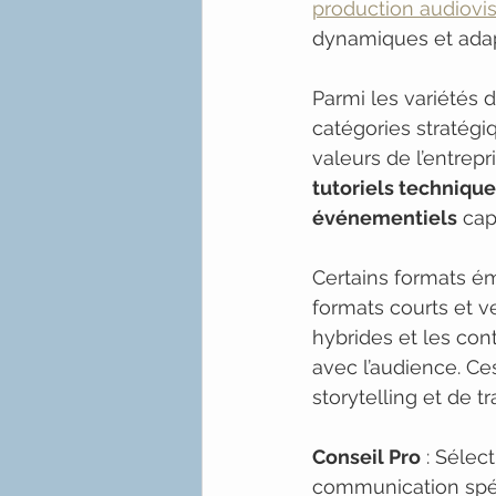
production audiovi
dynamiques et ada
Parmi les variétés 
catégories stratégiq
valeurs de l’entrepri
tutoriels techniqu
événementiels
 ca
Certains formats ém
formats courts et v
hybrides et les co
avec l’audience. Ce
storytelling et de
Conseil Pro
 : Sélec
communication spéci