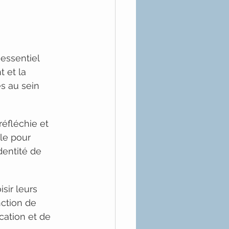
essentiel 
 et la 
 au sein 
éfléchie et 
ale pour 
identité de 
sir leurs 
ction de 
ation et de 