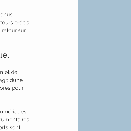
tenus 
ateurs précis 
 retour sur 
uel
n et de 
git d’une 
ores pour 
numériques 
cumentaires, 
rts sont 