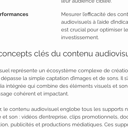
leur audience ciblée.
erformances
Mesurer l’efficacité des con
audiovisuels à l’aide d’indic
est crucial pour optimiser le
investissement.
t concepts clés du contenu audiovis
suel représente un écosystème complexe de créatio
épasse la simple captation d’images et de sons. Il s’a
a intégrée qui combine des éléments visuels et son
sage cohérent et impactant.
r, le contenu audiovisuel englobe tous les supports 
 et son : vidéos d’entreprise, clips promotionnels, do
on, publicités et productions médiatiques. Ces suppo