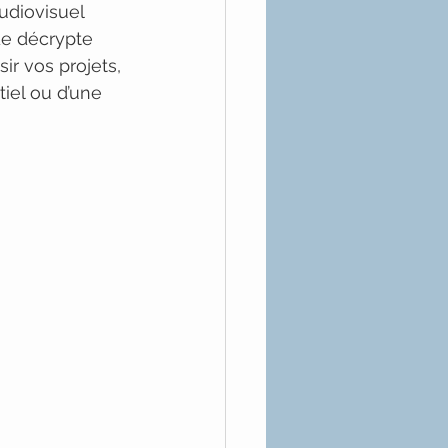
udiovisuel 
de décrypte 
ir vos projets, 
iel ou d’une 