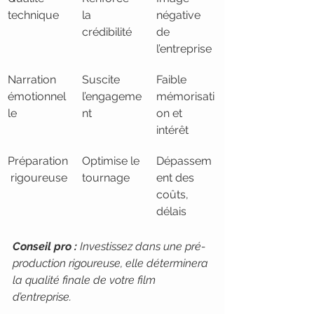
technique
la 
négative 
crédibilité
de 
l’entreprise
Narration 
Suscite 
Faible 
émotionnel
l’engageme
mémorisati
le
nt
on et 
intérêt
Préparation
Optimise le 
Dépassem
 rigoureuse
tournage
ent des 
coûts, 
délais
Conseil pro :
Investissez dans une pré-
production rigoureuse, elle déterminera 
la qualité finale de votre film 
d’entreprise.