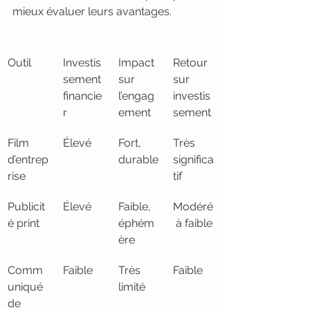
mieux évaluer leurs avantages.
Outil
Investis
Impact 
Retour 
sement 
sur 
sur 
financie
l’engag
investis
r
ement
sement
Film 
Élevé
Fort, 
Très 
d’entrep
durable
significa
rise
tif
Publicit
Élevé
Faible, 
Modéré
é print
éphém
 à faible
ère
Comm
Faible
Très 
Faible
uniqué 
limité
de 