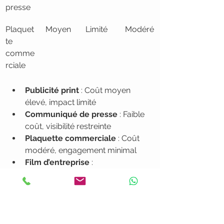
presse
Plaquet
Moyen
Limité
Modéré
te 
comme
rciale
Publicité print
 : Coût moyen 
élevé, impact limité
Communiqué de presse
 : Faible 
coût, visibilité restreinte
Plaquette commerciale
 : Coût 
modéré, engagement minimal
Film d’entreprise
 : 
Investissement plus important, 
retour sur investissement 
significatif
Les indicateurs de performance d’un 