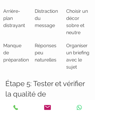
Arrière-
Distraction 
Choisir un 
plan 
du 
décor 
distrayant
message
sobre et 
neutre
Manque 
Réponses 
Organiser 
de 
peu 
un briefing 
préparation
naturelles
avec le 
sujet
Étape 5: Tester et vérifier 
la qualité de 
l’enregistrement
La phase de test est cruciale pour 
garantir une interview vidéo 