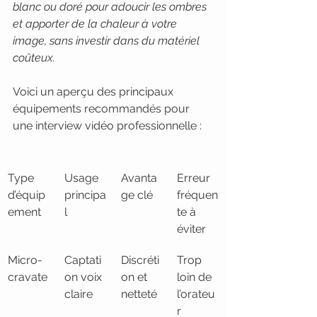
blanc ou doré pour adoucir les ombres 
et apporter de la chaleur à votre 
image, sans investir dans du matériel 
coûteux.
Voici un aperçu des principaux 
équipements recommandés pour 
une interview vidéo professionnelle :
Type 
Usage 
Avanta
Erreur 
d’équip
principa
ge clé
fréquen
ement
l
te à 
éviter
Micro-
Captati
Discréti
Trop 
cravate
on voix 
on et 
loin de 
claire
netteté
l’orateu
r