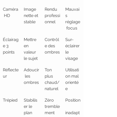
Caméra
Image 
Rendu 
Mauvai
 HD
nette et 
professi
s 
stable
onnel
réglage
 focus
Éclairag
Mettre 
Contrôl
Sur-
e 3 
en 
e des 
éclairer 
points
valeur 
ombres
le 
le sujet
visage
Réflecte
Adoucir
Ton 
Utilisati
ur
 les 
plus 
on mal 
ombres
chaud/
orienté
naturel
e
Trépied
Stabilis
Zéro 
Position
er le 
tremble
plan
ment
inadapt