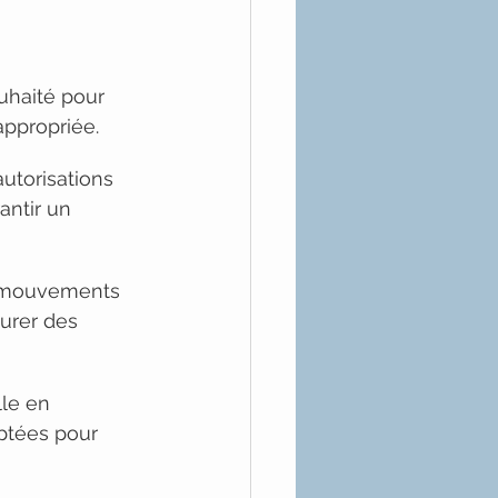
ouhaité pour 
appropriée.
autorisations 
antir un 
t mouvements 
urer des 
lle en 
aptées pour 