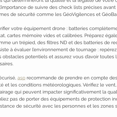
 qui détermineront la qualité et la légalité de votre c
l’importance de suivre des check lists précises avant
tèmes de sécurité comme les GéoVigilences et GéoBar
fier votre équipement drone : batteries complèteme
état, cartes mémoire vides et calibrées. Préparez éga
me un trépied, des filtres ND et des batteries de r
siste à évaluer l’environnement de tournage : repérez
es obstacles potentiels et assurez vous d’avoir toutes l
saires.
curisé, 
asp
 recommande de prendre en compte des
 et les conditions météorologiques. Vérifiez le vent, 
lairage qui peuvent impacter significativement la qual
bliez pas de porter des équipements de protection ind
stance de sécurité avec les personnes et les zones s