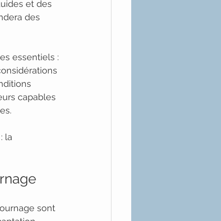
uides et des 
ndera des 
s essentiels : 
considérations 
nditions 
eurs capables 
es.
 la 
urnage
tournage sont 