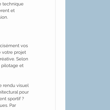
 technique 
rent et 
ion.
récisément vos 
 votre projet 
éative. Selon 
pilotage et 
e rendu visuel 
itectural pour 
t sportif ? 
ues. Par 