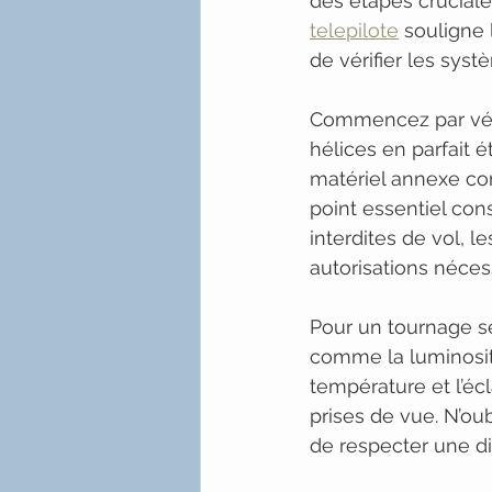
des étapes cruciales
telepilote
 souligne 
de vérifier les sys
Commencez par véri
hélices en parfait 
matériel annexe com
point essentiel con
interdites de vol, l
autorisations néces
Pour un tournage sé
comme la luminosité
température et l’éc
prises de vue. N’ou
de respecter une di