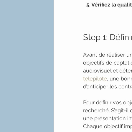
5. Vérifiez la quali
Step 1: Défin
Avant de réaliser u
objectifs de captati
audiovisuel et déte
telepilote
, une bon
d’anticiper les contr
Pour définir vos ob
recherché. S’agit-il
une présentation i
Chaque objectif imp