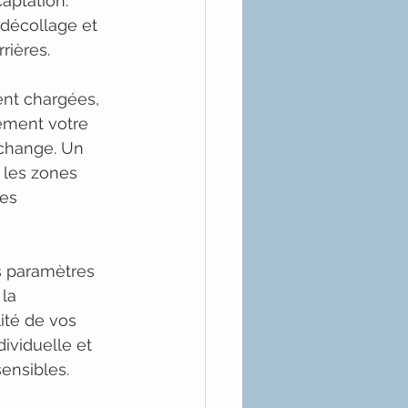
aptation. 
 décollage et 
rières.
nt chargées, 
lement votre 
echange. Un 
 les zones 
es 
 paramètres 
la 
ité de vos 
ividuelle et 
ensibles.