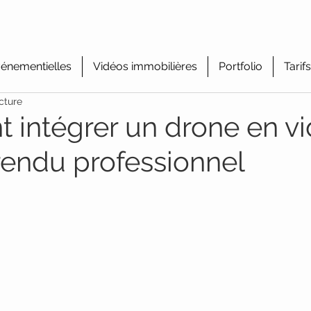
énementielles
Vidéos immobilières
Portfolio
Tarifs
cture
intégrer un drone en v
rendu professionnel