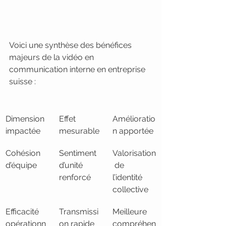
Voici une synthèse des bénéfices 
majeurs de la vidéo en 
communication interne en entreprise 
suisse :
Dimension 
Effet 
Amélioratio
impactée
mesurable
n apportée
Cohésion 
Sentiment 
Valorisation
d’équipe
d’unité 
 de 
renforcé
l’identité 
collective
Efficacité 
Transmissi
Meilleure 
opérationn
on rapide 
compréhen