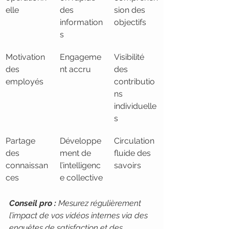
elle
des 
sion des 
information
objectifs
s
Motivation 
Engageme
Visibilité 
des 
nt accru
des 
employés
contributio
ns 
individuelle
s
Partage 
Développe
Circulation 
des 
ment de 
fluide des 
connaissan
l’intelligenc
savoirs
ces
e collective
Conseil pro :
Mesurez régulièrement 
l’impact de vos vidéos internes via des 
enquêtes de satisfaction et des 