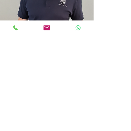
Cet article de blog est rédigé:
Pieter Nijssen
Cinéaste basé en Suisse
et fondateur de
Tulip Films.
Il est spécialisé dans la production de
vidéos cinématographiques pour les
entreprises
, notamment des
vidéos
corporate
,
vidéos immobilières
et
vidéos événementielles
. Pieter aide