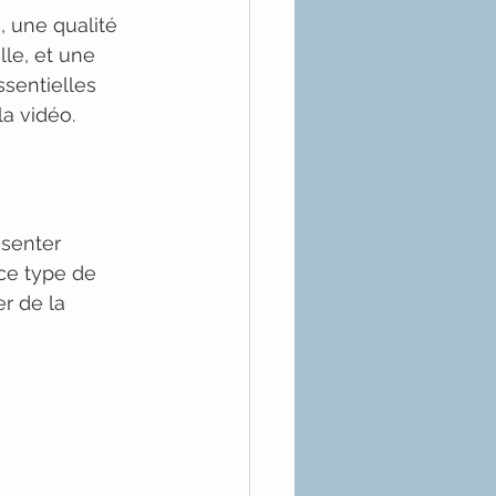
 une qualité 
le, et une 
ssentielles 
la vidéo.
ésenter 
 ce type de 
er de la 