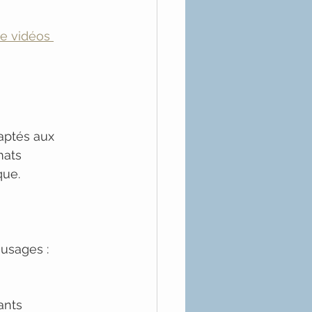
e vidéos 
aptés aux 
mats 
que.
 usages :
ants