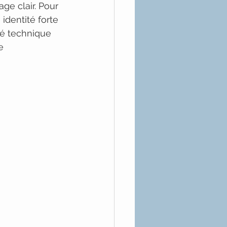
ge clair. Pour 
identité forte 
té technique 
e 