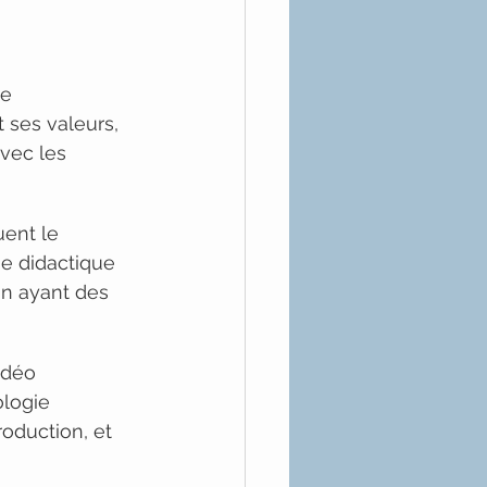
e 
 ses valeurs, 
vec les 
uent le 
ge didactique 
un ayant des 
idéo 
logie 
roduction, et 