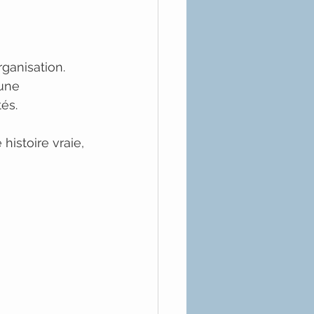
rganisation. 
 une 
és.
histoire vraie, 