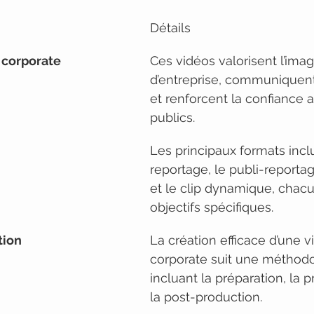
Détails
s corporate
Ces vidéos valorisent l’imag
d’entreprise, communiquent
et renforcent la confiance a
publics.
Les principaux formats incl
reportage, le publi-reporta
et le clip dynamique, chac
objectifs spécifiques.
tion
La création efficace d’une v
corporate suit une méthodo
incluant la préparation, la p
la post-production.