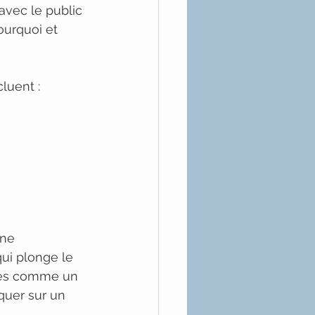
avec le public 
ourquoi et 
luent :
ne 
ui plonge le 
rées comme un 
quer sur un 