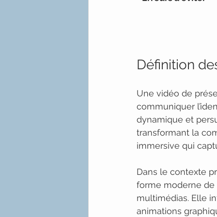
Définition d
Une vidéo de présen
communiquer l’ident
dynamique et persu
transformant la com
immersive qui captu
Dans le contexte p
forme moderne de c
multimédias. Elle 
animations graphiqu