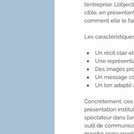
l’entreprise. L’obje
cible, en présentan
comment elle le fai
Les caractéristique
Un récit clair e
Une représentat
Des images pro
Un message co
Un ton adapté à 
Concrètement, ces 
présentation instit
spectateur dans l’u
outil de communica
marché concurrenti