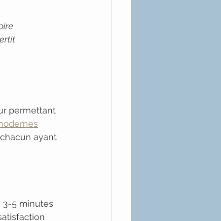
ire 
rtit 
ur permettant 
modernes
, chacun ayant 
e 3-5 minutes
atisfaction 