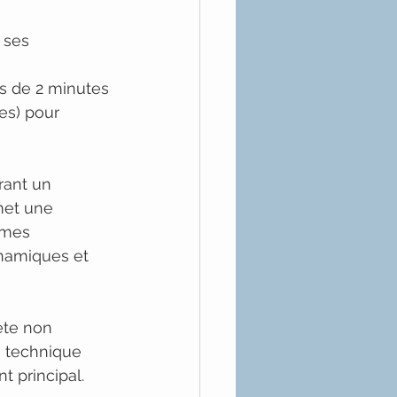
 ses 
ns de 2 minutes
es) pour 
rant un 
met une 
rmes 
ynamiques et 
ète non 
é technique 
t principal.