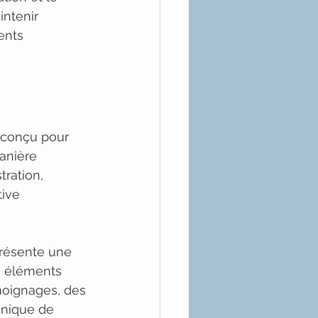
ntenir 
ients 
 conçu pour 
anière 
ration, 
ive 
présente une 
s éléments 
moignages, des 
unique de 