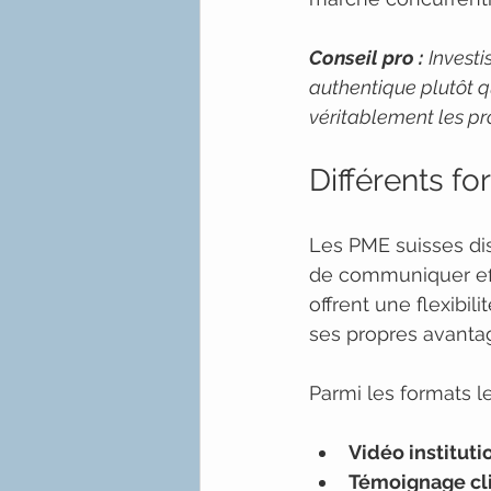
Conseil pro :
Investi
authentique plutôt qu
véritablement les pr
Différents f
Les PME suisses dis
de communiquer ef
offrent une flexibil
ses propres avantag
Parmi les formats le
Vidéo instituti
Témoignage cl