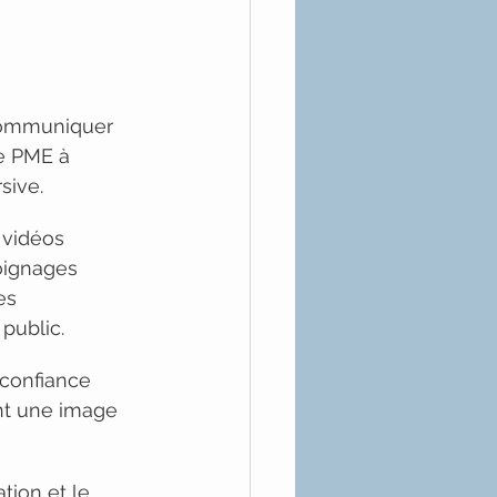
communiquer 
ne PME à 
sive.
 vidéos 
oignages 
es 
public.
 confiance 
nt une image 
tion et le 