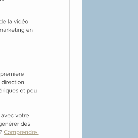
e la vidéo 
 marketing en 
 première 
 direction 
ériques et peu 
avec votre 
générer des 
? 
Comprendre 