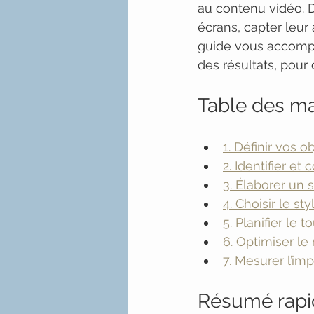
au contenu vidéo. D
écrans, capter leur
guide vous accompag
des résultats, pour
Table des ma
1. Définir vos o
2. Identifier e
3. Élaborer un s
4. Choisir le s
5. Planifier le 
6. Optimiser l
7. Mesurer l’imp
Résumé rapi