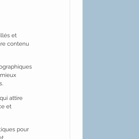
llés et 
re contenu 
ographiques 
 mieux 
s.
ui attire 
e et 
tiques pour 
et 