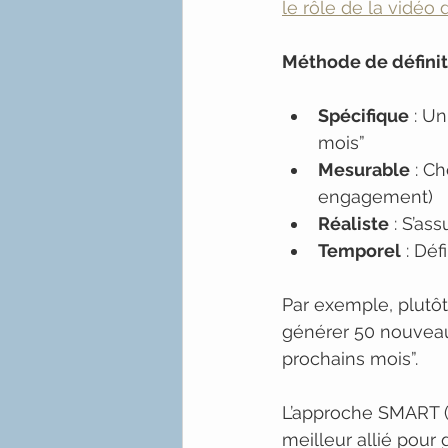
le rôle de la vidéo 
Méthode de définit
Spécifique
 : U
mois”
Mesurable
 : C
engagement)
Réaliste
 : S’as
Temporel
 : Dé
Par exemple, plutôt 
générer 50 nouveau
prochains mois”.
L’approche SMART (S
meilleur allié pour 