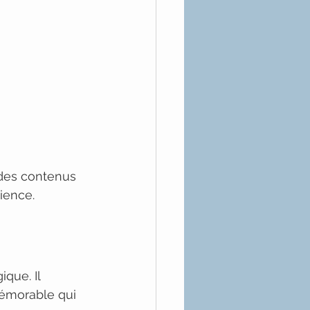
 des contenus 
ience.
que. Il 
émorable qui 