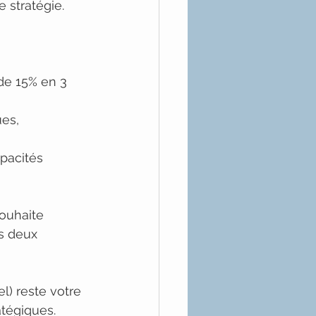
e stratégie.
de 15% en 3 
ues, 
apacités
souhaite 
s deux 
l) reste votre 
atégiques.