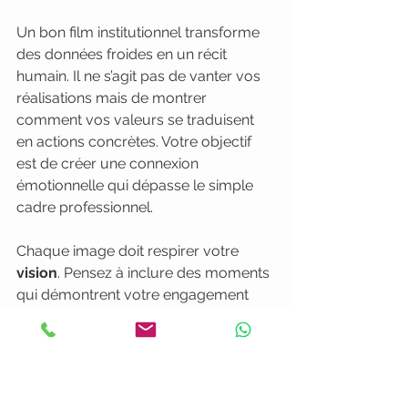
Un bon film institutionnel transforme 
des données froides en un récit 
humain. Il ne s’agit pas de vanter vos 
réalisations mais de montrer 
comment vos valeurs se traduisent 
en actions concrètes. Votre objectif 
est de créer une connexion 
émotionnelle qui dépasse le simple 
cadre professionnel.
Chaque image doit respirer votre 
vision
. Pensez à inclure des moments 
qui démontrent votre engagement 
réel envers vos valeurs plutôt que de 
simplement les énoncer. Un film 
institutionnel réussi fait plus que 
présenter une entreprise il invite votre 
audience à faire partie de votre 