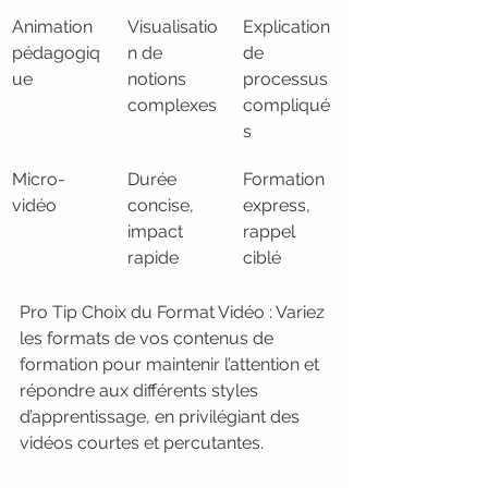
Animation 
Visualisatio
Explication 
pédagogiq
n de 
de 
ue
notions 
processus 
complexes
compliqué
s
Micro-
Durée 
Formation 
vidéo
concise, 
express, 
impact 
rappel 
rapide
ciblé
Pro Tip Choix du Format Vidéo : Variez 
les formats de vos contenus de 
formation pour maintenir l’attention et 
répondre aux différents styles 
d’apprentissage, en privilégiant des 
vidéos courtes et percutantes.