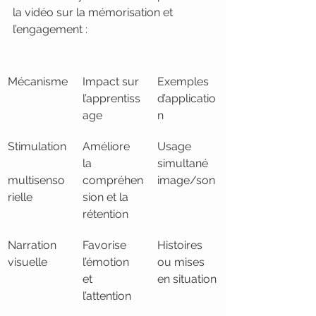
la vidéo sur la mémorisation et 
l’engagement :
Mécanisme
Impact sur 
Exemples 
l’apprentiss
d’applicatio
age
n
Stimulation
Améliore 
Usage 
la 
simultané 
multisenso
compréhen
image/son
rielle
sion et la 
rétention
Narration 
Favorise 
Histoires 
visuelle
l’émotion 
ou mises 
et 
en situation
l’attention