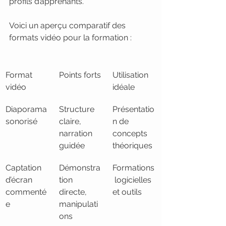
profils d’apprenants.
Voici un aperçu comparatif des 
formats vidéo pour la formation :
Format 
Points forts
Utilisation 
vidéo
idéale
Diaporama 
Structure 
Présentatio
sonorisé
claire, 
n de 
narration 
concepts 
guidée
théoriques
Captation 
Démonstra
Formations
d’écran 
tion 
 logicielles 
commenté
directe, 
et outils
e
manipulati
ons