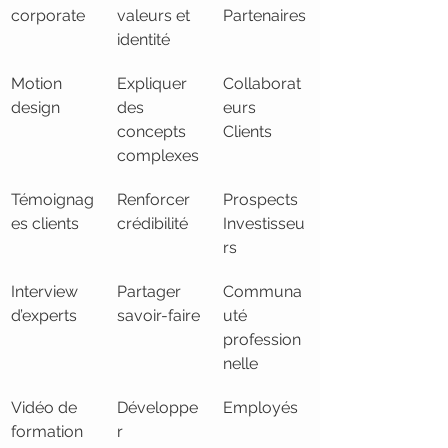
corporate
valeurs et 
Partenaires
identité
Motion 
Expliquer 
Collaborat
design
des 
eurs
concepts 
Clients
complexes
Témoignag
Renforcer 
Prospects
es clients
crédibilité
Investisseu
rs
Interview 
Partager 
Communa
d’experts
savoir-faire
uté 
profession
nelle
Vidéo de 
Développe
Employés
formation
r 