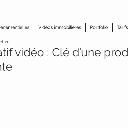
énementielles
Vidéos immobilières
Portfolio
Tarifs
cture
atif vidéo : Clé d’une pro
nte