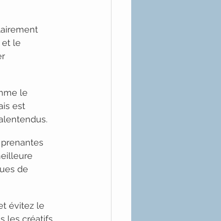
clairement 
 et le 
r 
omme le 
is est 
malentendus.
s prenantes 
eilleure 
ques de 
t évitez le 
 les créatifs 