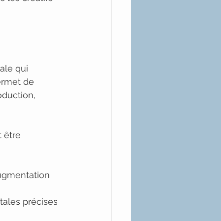
ale qui 
ermet de 
oduction, 
 être 
augmentation 
tales précises