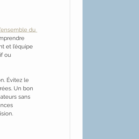
l’ensemble du 
omprendre 
t et l’équipe 
f ou 
n. Évitez le 
trées. Un bon 
éateurs sans 
ences 
ision.