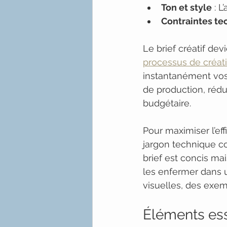
Ton et style
 : 
Contraintes te
Le brief créatif devi
processus de créat
instantanément vos 
de production, rédu
budgétaire.
Pour maximiser l’effi
jargon technique co
brief est concis mai
les enfermer dans u
visuelles, des exemp
Éléments ess