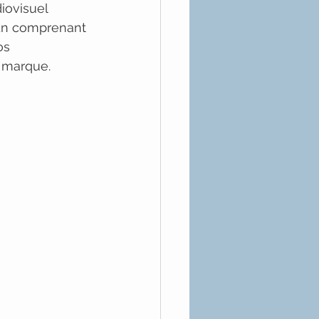
iovisuel 
 En comprenant 
os 
e marque.