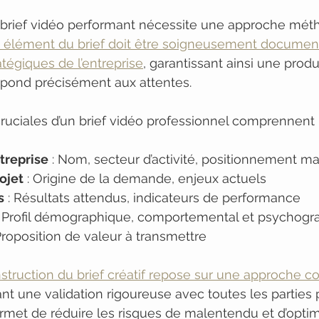
 brief vidéo performant nécessite une approche mét
élément du brief doit être soigneusement document
ratégiques de l’entreprise
, garantissant ainsi une produ
épond précisément aux attentes.
uciales d’un brief vidéo professionnel comprennent 
ntreprise
 : Nom, secteur d’activité, positionnement m
ojet
 : Origine de la demande, enjeux actuels
s
 : Résultats attendus, indicateurs de performance
: Profil démographique, comportemental et psychogr
 Proposition de valeur à transmettre
ruction du brief créatif repose sur une approche col
ant une validation rigoureuse avec toutes les parties 
et de réduire les risques de malentendu et d’optimi