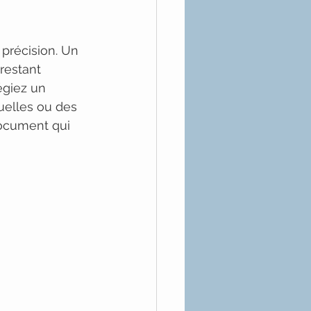
 précision. Un 
restant 
égiez un 
uelles ou des 
document qui 