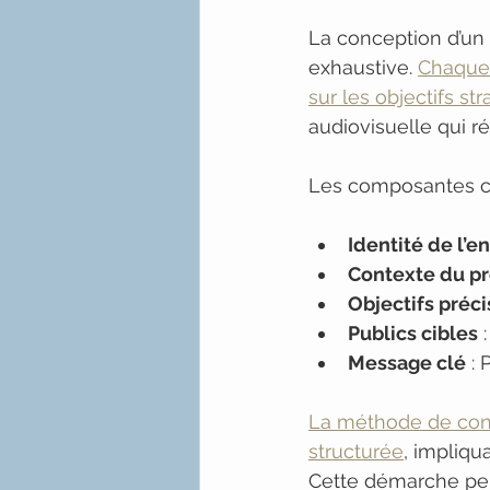
La conception d’un
exhaustive. 
Chaque 
sur les objectifs st
audiovisuelle qui r
Les composantes cr
Identité de l’e
Contexte du pr
Objectifs préci
Publics cibles
 
Message clé
 :
La méthode de const
structurée
, impliqu
Cette démarche perm