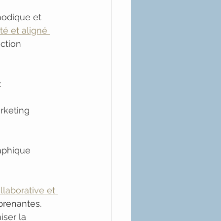
hodique et 
é et aligné 
ction 
:
arketing
aphique
laborative et 
prenantes. 
ser la 