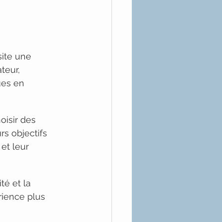
ite une 
teur, 
ues en 
isir des 
s objectifs 
et leur 
té et la 
rience plus 