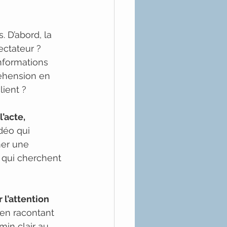
 D’abord, la 
ectateur ? 
informations 
réhension en 
lient ?
’acte, 
déo qui 
er une 
 qui cherchent 
 l’attention
 en racontant 
min clair au 