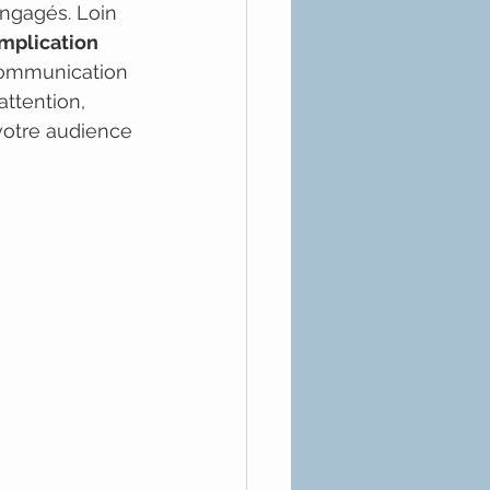
ngagés. Loin 
implication 
communication 
attention, 
 votre audience 