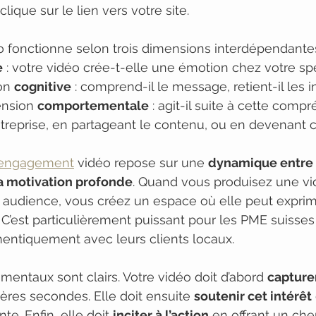
 clique sur le lien vers votre site.
fonctionne selon trois dimensions interdépendantes.
e
 : votre vidéo crée-t-elle une émotion chez votre sp
on 
cognitive
 : comprend-il le message, retient-il les 
ension 
comportementale
 : agit-il suite à cette comp
treprise, en partageant le contenu, ou en devenant c
 l’engagement
 vidéo repose sur une 
dynamique entre l
 la motivation profonde
. Quand vous produisez une vi
 audience, vous créez un espace où elle peut exprim
. C’est particulièrement puissant pour les PME suisses
entiquement avec leurs clients locaux.
mentaux sont clairs. Votre vidéo doit d’abord 
capturer
ières secondes. Elle doit ensuite 
soutenir cet intérêt
te. Enfin, elle doit 
inciter à l’action
 en offrant un che