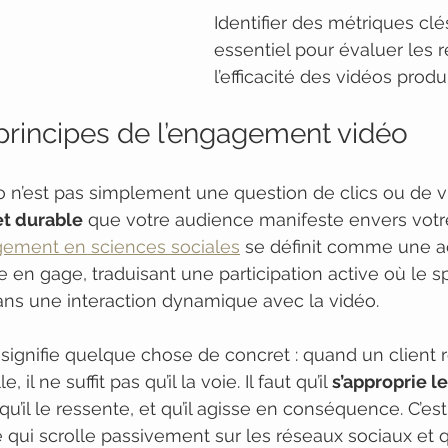
Identifier des métriques clé
essentiel pour évaluer les r
l’efficacité des vidéos produ
 principes de l’engagement vidéo
 n’est pas simplement une question de clics ou de vu
et durable
 que votre audience manifeste envers votr
gement en sciences sociales
 se définit comme une a
 en gage, traduisant une participation active où le s
s une interaction dynamique avec la vidéo.
signifie quelque chose de concret : quand un client 
il ne suffit pas qu’il la voie. Il faut qu’il 
s’approprie 
qu’il le ressente, et qu’il agisse en conséquence. C’est
qui scrolle passivement sur les réseaux sociaux et q