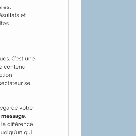
s est 
ésultats et 
ites.
es. C’est une 
e contenu 
ction 
pectateur se 
regarde votre 
le message
, 
 la différence 
uelqu’un qui 