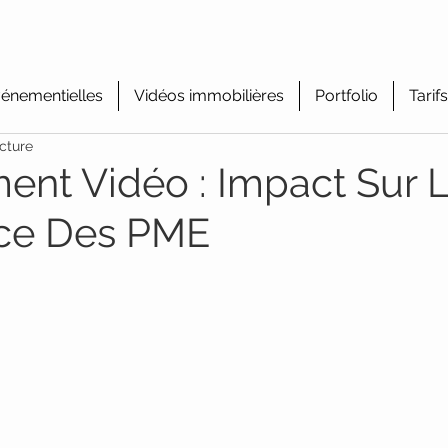
énementielles
Vidéos immobilières
Portfolio
Tarifs
cture
nt Vidéo : Impact Sur 
nce Des PME