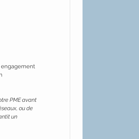
t engagement 
n 
otre PME avant 
réseaux, ou de 
ntit un 