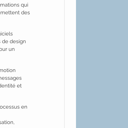
mations qui 
nsmettent des 
ciels 
s de design 
our un 
 motion 
 messages 
entité et 
rocessus en 
sation, 