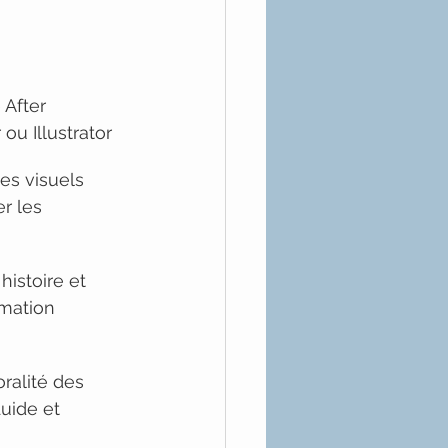
 After 
ou Illustrator
s visuels 
r les 
istoire et 
imation 
ralité des 
uide et 