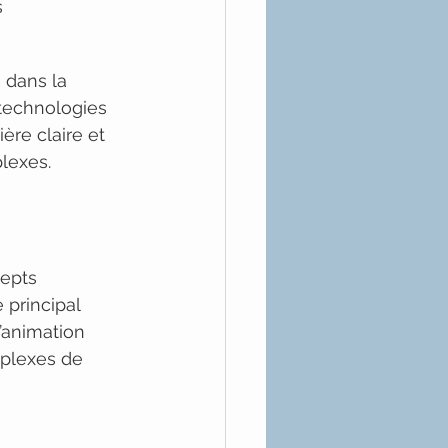
 
 dans la 
 technologies 
re claire et 
lexes.
epts 
principal 
’animation 
mplexes de 