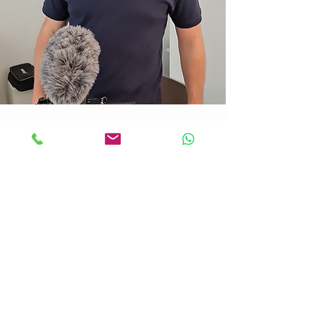
Cet article de blog est rédigé:
Pieter Nijssen
Cinéaste basé en Suisse
et fondateur de
Tulip Films.
Il est spécialisé dans la production de
vidéos cinématographiques pour les
entreprises
, notamment des
vidéos
corporate
,
vidéos immobilières
et
vidéos événementielles
. Pieter aide
les marques en Suisse à