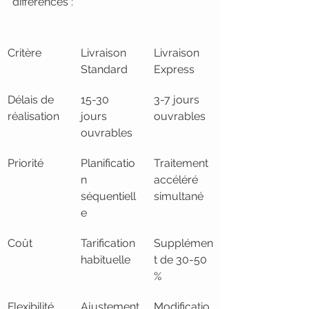
différences :
Critère
Livraison 
Livraison 
Standard
Express
Délais de 
15-30 
3-7 jours 
réalisation
jours 
ouvrables
ouvrables
Priorité
Planificatio
Traitement 
n 
accéléré
séquentiell
simultané
e
Coût
Tarification 
Supplémen
habituelle
t de 30-50 
%
Flexibilité
Ajustement
Modificatio