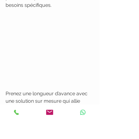
besoins spécifiques.
Prenez une longueur d’avance avec 
une solution sur mesure qui allie 
qualité irréprochable et délais 
respectés. Découvrez comment notre 
méthode professionnelle vous 
garantit une communication visuelle 
efficace, adaptée à vos urgences et 