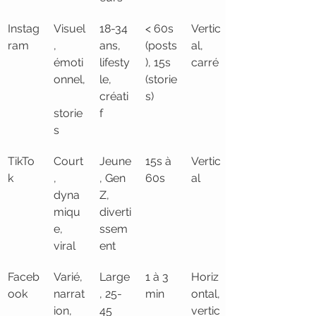
Instag
Visuel
18-34 
< 60s 
Vertic
ram
, 
ans, 
(posts
al, 
émoti
lifesty
), 15s 
carré
onnel,
le, 
(storie
créati
s)
storie
f
s
TikTo
Court
Jeune
15s à 
Vertic
k
, 
, Gen 
60s
al
dyna
Z, 
miqu
diverti
e, 
ssem
viral
ent
Faceb
Varié, 
Large
1 à 3 
Horiz
ook
narrat
, 25-
min
ontal, 
ion, 
45 
vertic