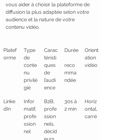
vous aider à choisir la plateforme de 
diffusion la plus adaptée selon votre 
audience et la nature de votre 
contenu vidéo.
Platef
Type 
Carac
Durée
Orient
orme
de 
téristi
ation 
conte
ques 
reco
vidéo
nu 
de 
mma
privilé
l’audi
ndée
gié
ence
Linke
Infor
B2B, 
30s à 
Horiz
dIn
matif, 
profe
2 min
ontal, 
profe
ssion
carré
ssion
nels, 
nel
décid
eurs