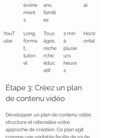
événe
ans, 
al
ment
famill
s
es
YouT
Long 
Tous 
2 min 
Horiz
ube
forma
âges, 
à 
ontal
t, 
reche
plusie
tutori
rche, 
urs 
el
éduc
heure
atif
s
Étape 3: Créez un plan 
de contenu vidéo
Développer un plan de contenu vidéo 
structure et rationalise votre 
approche de création. Ce plan agit 
comme une véritable feuille de route 